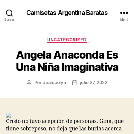
Camisetas Argentina Baratas
Buscar
Menú
Categorías
UNCATEGORIZED
Angela Anaconda Es
Una Niña Imaginativa
Por
dealcoolya
julio 27, 2022
Autor
Fecha
de
de
la
la
entrada
entrada
Cristo no tuvo acepción de personas. Gina, que
tiene sobrepeso, no deja que las burlas acerca