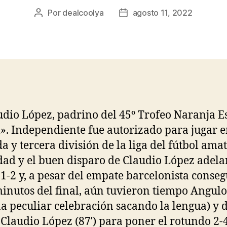
Por
dealcoolya
agosto 11, 2022
Autor
Fecha
de
de
la
la
entrada
entrada
udio López, padrino del 45º Trofeo Naranja Es
 Independiente fue autorizado para jugar e
a y tercera división de la liga del fútbol amat
dad y el buen disparo de Claudio López adela
1-2 y, a pesar del empate barcelonista conseg
inutos del final, aún tuvieron tiempo Angulo 
a peculiar celebración sacando la lengua) y 
Claudio López (87′) para poner el rotundo 2-4