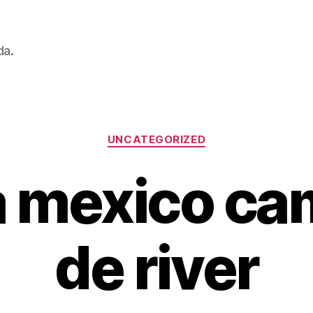
da.
Categorías
UNCATEGORIZED
 mexico ca
de river