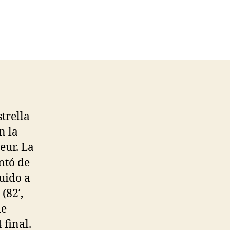
trella
n la
eur. La
ntó de
uido a
(82′,
de
 final.