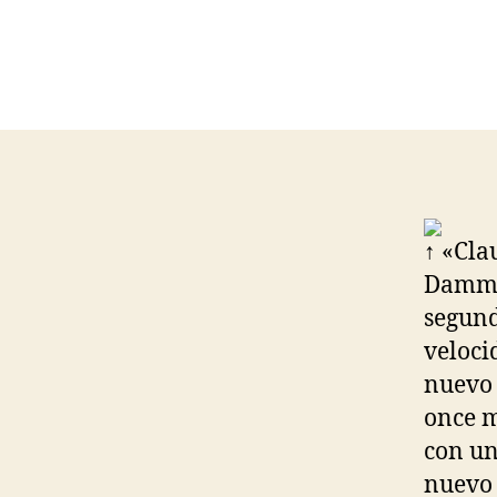
↑ «Cla
Damm».
segund
veloci
nuevo 
once m
con un
nuevo 