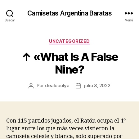
Camisetas Argentina Baratas
Buscar
Menú
Categorías
UNCATEGORIZED
↑ «What Is A False
Nine?
Por
dealcoolya
julio 8, 2022
Autor
Fecha
de
de
la
la
entrada
entrada
Con 115 partidos jugados, el Ratón ocupa el 4º
lugar entre los que más veces vistieron la
camiseta celeste y blanca, solo superado por