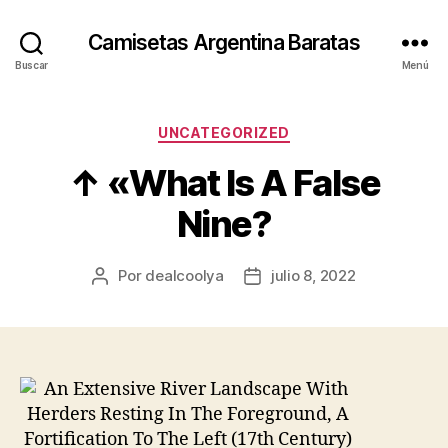
Camisetas Argentina Baratas
Buscar
Menú
Categorías
UNCATEGORIZED
↑ «What Is A False
Nine?
Por
dealcoolya
julio 8, 2022
Autor
Fecha
de
de
la
la
entrada
entrada