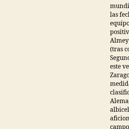
mundia
las fe
equipo
positi
Almeyd
(tras 
Segund
este v
Zarago
medida
clasif
Aleman
albice
aficio
campo 