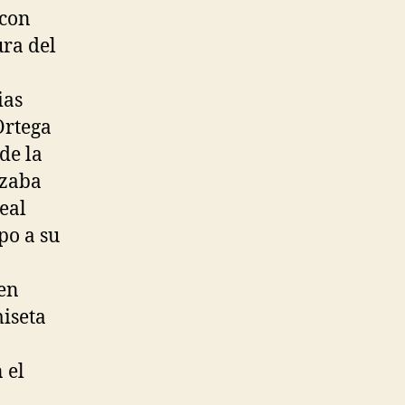
 con
ura del
ias
Ortega
de la
nzaba
eal
po a su
 en
miseta
 el