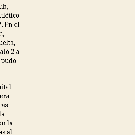
ub,
tlético
. En el
n,
uelta,
aló 2 a
o pudo
ital
nera
ras
la
on la
s al