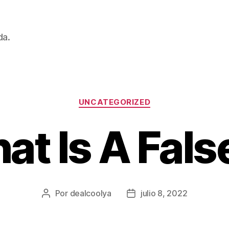
da.
Categorías
UNCATEGORIZED
t Is A Fals
Por
dealcoolya
julio 8, 2022
Autor
Fecha
de
de
la
la