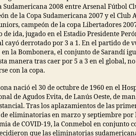
 Sudamericana 2008 entre Arsenal Fútbol Cl
n de la Copa Sudamericana 2007 y el Club A
uniors, campeón de la copa Libertadores 2007
o de ida, jugado en el Estadio Presidente Peró
l cayó derrotado por 3 a 1. En el partido de v
 en la Bombonera, el conjunto de Sarandí igu
esta manera tras caer por 5 a 3 en el global, n
se con la copa.
na nació el 30 de octubre de 1960 en el Hosp
onal de Agudos Evita, de Lanús Oeste, de ma
stancial. Tras los aplazamientos de las prime
 de eliminatorias en marzo y septiembre por 
ia de COVID-19, la Conmebol en conjunto c
ecidieron que las eliminatorias sudamericana