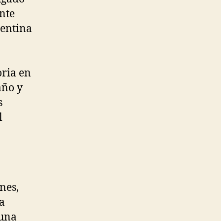
nte
gentina
oria en
año y
s
l
nes,
a
 una