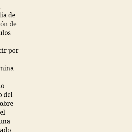
l
lía de
ión de
ulos
cir por
ómina
do
o del
sobre
el
 una
cado