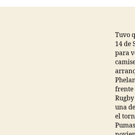
Tuvo q
14 de 
para v
camise
arranq
Phelan
frente
Rugby
una de
el tor
Pumas 
noviem