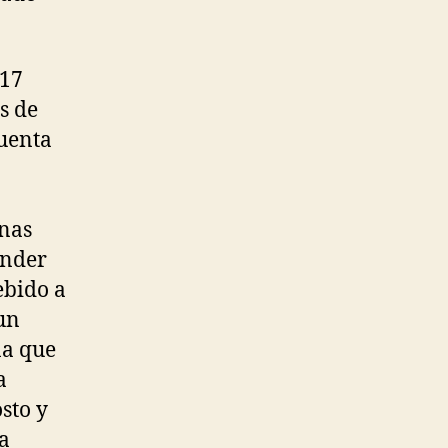
 17
s de
cuenta
unas
ender
ebido a
un
na que
a
osto y
la