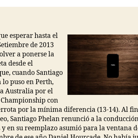
entrada
entrada
ue esperar hasta el
Setiembre de 2013
olver a ponerse la
ta desde el
ue, cuando Santiago
 lo puso en Perth,
 a Australia por el
 Championship con
rrota por la mínima diferencia (13-14). Al fi
neo, Santiago Phelan renunció a la conducción
y en su reemplazo asumió para la ventana d
bre de ese año Daniel Hourcade. No había j