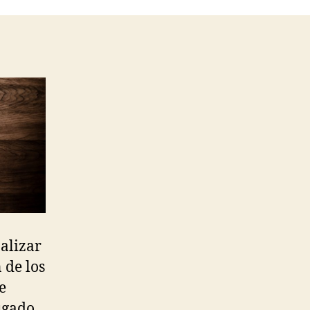
nalizar
 de los
e
ugado