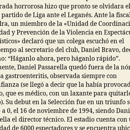
ada horrorosa hizo que pronto se olvidara e
 partido de Liga ante el Leganés. Ante la fisca
ra, un miembro de la «Unidad de Coordinac
dad y Prevención de la Violencia en Espectác
ísticos» declaró que un colega escuchó en el
iempo al secretario del club, Daniel Bravo, de
no: “Háganlo ahora, pero háganlo rápido”.
ente, Daniel Passarella quedó fuera de la n
a gastroenteritis, observada siempre con
fianza (se llegó a decir que la había provoca
o, que es médico, con un laxante para quitarl
). Su debut en la Selección fue en un triunfo 
3 a 0, el 16 de noviembre de 1994, siendo Dani
ella el director técnico. El estadio cuenta con
dad de 6000 espectadores y se encuentra ubi