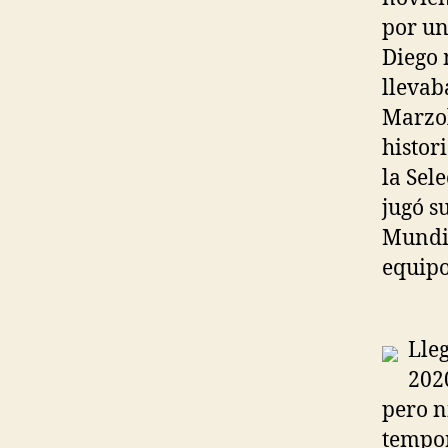
por un
Diego 
llevab
Marzol
histor
la Sel
jugó s
Mundia
equipo
Lle
202
pero n
tempor