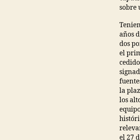
sobre 
Tenien
años d
dos po
el pri
cedido
signad
fuente
la pla
los al
equipo
histór
releva
el 27 