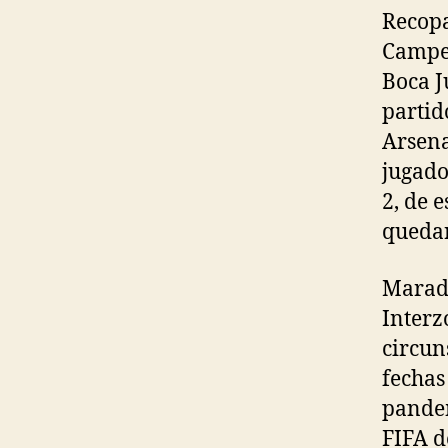
Recopa
Campeó
Boca J
partid
Arsena
jugado
2, de 
quedar
Marado
Interz
circun
fechas
pandem
FIFA d