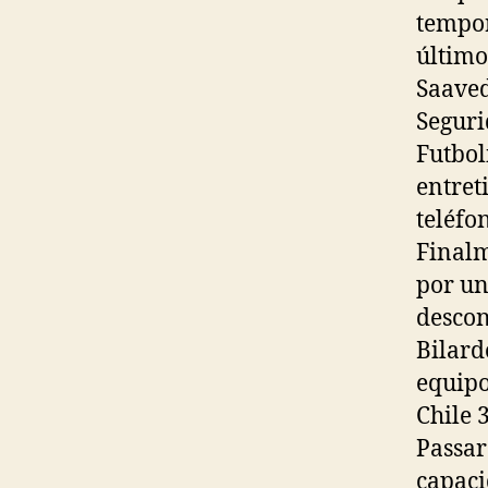
tempor
último
Saaved
Seguri
Futbol
entret
teléfo
Finalm
por un
descon
Bilard
equipo
Chile 
Passar
capaci