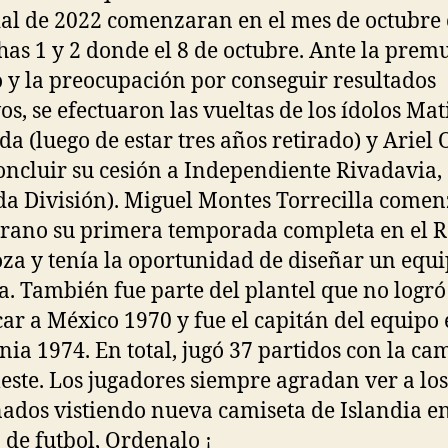
l de 2022 comenzaran en el mes de octubre
chas 1 y 2 donde el 8 de octubre. Ante la prem
 y la preocupación por conseguir resultados
vos, se efectuaron las vueltas de los ídolos Mat
a (luego de estar tres años retirado) y Ariel 
concluir su cesión a Independiente Rivadavia, 
a División). Miguel Montes Torrecilla come
erano su primera temporada completa en el R
za y tenía la oportunidad de diseñar un equi
. También fue parte del plantel que no logró
icar a México 1970 y fue el capitán del equipo
ia 1974. En total, jugó 37 partidos con la ca
leste. Los jugadores siempre agradan ver a los
nados vistiendo nueva camiseta de Islandia en
de futbol, Ordenalo ¡